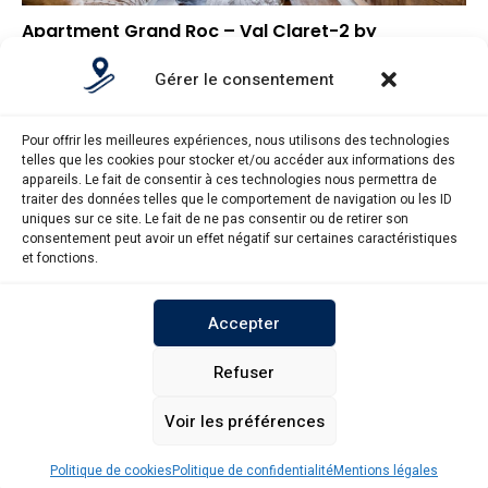
Apartment Grand Roc – Val Claret-2 by
Interhome
Gérer le consentement
–
Note globale
–
Situation géographique
Pour offrir les meilleures expériences, nous utilisons des technologies
–
Rapport qualité/prix
telles que les cookies pour stocker et/ou accéder aux informations des
appareils. Le fait de consentir à ces technologies nous permettra de
traiter des données telles que le comportement de navigation ou les ID
uniques sur ce site. Le fait de ne pas consentir ou de retirer son
consentement peut avoir un effet négatif sur certaines caractéristiques
et fonctions.
Pieddespistes.fr © Copyright 2025. Tous droits réservés.
Accepter
MENTIONS LÉGALES
POLITIQUE DE CONFIDENTIALITÉ
Refuser
Voir les préférences
POLITIQUE DE COOKIES (UE)
NOUS CONTACTER
Réserver sur Booking.com
Politique de cookies
Politique de confidentialité
Mentions légales
Réduction Genius 10% et plus possible via ce lien.