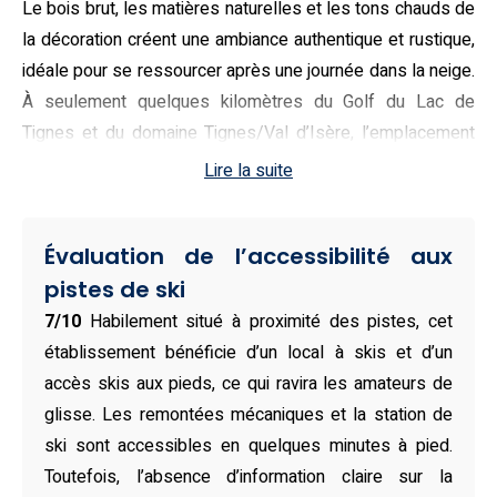
Le bois brut, les matières naturelles et les tons chauds de
la décoration créent une ambiance authentique et rustique,
idéale pour se ressourcer après une journée dans la neige.
À seulement quelques kilomètres du Golf du Lac de
Tignes et du domaine Tignes/Val d’Isère, l’emplacement
est parfaitement situé pour profiter pleinement des
Lire la suite
activités hivernales.
Meublé avec goût et conçu pour accueillir jusqu’à 14
Évaluation de l’accessibilité aux
personnes, l’appartement Tignes 304 est pensé pour les
pistes de ski
séjours en famille ou entre amis. Il se compose de cinq
7/10
Habilement situé à proximité des pistes, cet
chambres, dont trois avec lit double, une avec quatre lits
établissement bénéficie d’un local à skis et d’un
simples, et une avec un lit simple, sans oublier un canapé-
accès skis aux pieds, ce qui ravira les amateurs de
lit dans le salon. Deux salles de bains modernes, une
glisse. Les remontées mécaniques et la station de
cuisine équipée avec lave-vaisselle, four, micro-ondes, et
ski sont accessibles en quelques minutes à pied.
un vaste coin repas en font un lieu de vie pratique et
Toutefois, l’absence d’information claire sur la
agréable. L’établissement propose également un balcon