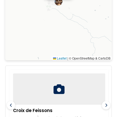
Leaflet
|
© OpenStreetMap & CartoDB
Croix de Feissons
M