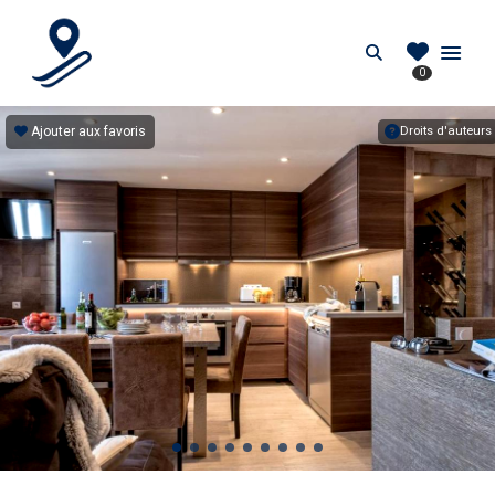
PIEDDESPISTES.FR
Search
0
Location au pied des pistes en France
Ajouter aux favoris
Droits d'auteurs