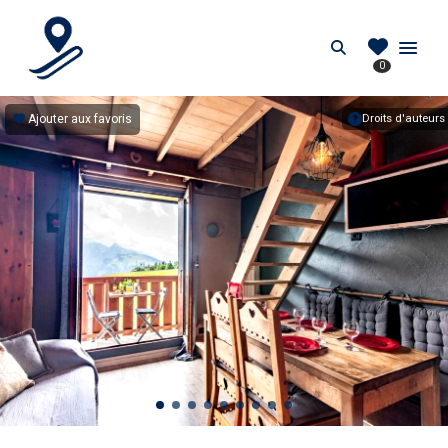
PIEDDESPISTES.FR
Search
0
Location au pied des pistes en France
Ajouter aux favoris
Droits d'auteurs