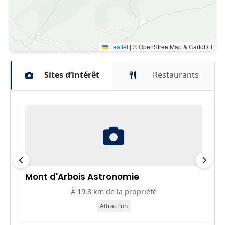
Leaflet
|
© OpenStreetMap & CartoDB
Sites d’intérêt
Restaurants
Mont d'Arbois Astronomie
C
À 19.8 km de la propriété
Attraction