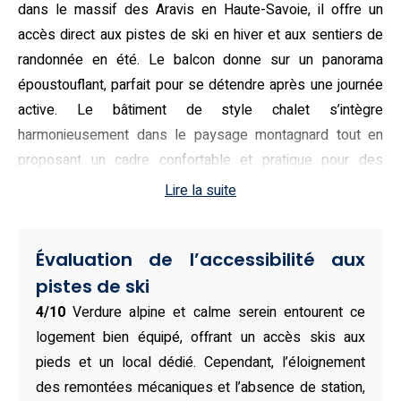
dans le massif des Aravis en Haute-Savoie, il offre un
accès direct aux pistes de ski en hiver et aux sentiers de
randonnée en été. Le balcon donne sur un panorama
époustouflant, parfait pour se détendre après une journée
active. Le bâtiment de style chalet s’intègre
harmonieusement dans le paysage montagnard tout en
proposant un cadre confortable et pratique pour des
vacances nature.
Lire la suite
Moderne et bien agencé, le duplex SlowChalet MontBlanc
peut accueillir jusqu’à cinq personnes. L’espace comprend
Évaluation de l’accessibilité aux
une chambre avec un lit double sous pente, une chambre
pistes de ski
triple équipée de lits simples et superposés, ainsi qu’un
4/10
Verdure alpine et calme serein entourent ce
salon muni d’un canapé-lit. La cuisine est entièrement
logement bien équipé, offrant un accès skis aux
équipée — lave-vaisselle, four, micro-ondes, plaque de
pieds et un local dédié. Cependant, l’éloignement
cuisson, machine à café — pour offrir une autonomie totale.
des remontées mécaniques et l’absence de station,
La salle de bain possède une baignoire/douche et un