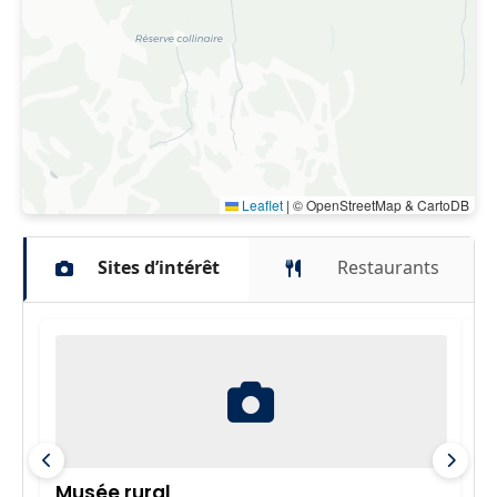
Leaflet
|
© OpenStreetMap & CartoDB
Sites d’intérêt
Restaurants
Musée rural
P