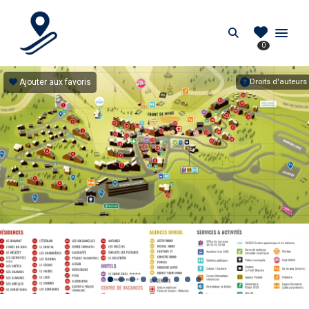
PIEDDESPISTES.FR
Search
0
Location au pied des pistes en France
Ajouter aux favoris
Droits d'auteurs