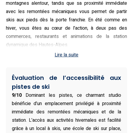
montagnes alentour, tandis que sa proximité immédiate
avec les remontées mécaniques vous permet de partir
skis aux pieds dès la porte franchie. En été comme en
hiver, vous êtes au cœur de l’action, à deux pas des
commerces, restaurants et animations de la station
dynamique des Hautes-Alpes.
Lire la suite
Lumineux et bien agencé, le logement peut accueillir
confortablement jusqu’à 4 personnes avec une chambre
équipée de lits superposés, un canapé-lit dans le séjour,
Évaluation de l’accessibilité aux
une salle de bain moderne avec baignoire, et une cuisine
pistes de ski
toute équipée (four, réfrigérateur, machine à café, micro-
9/10
Dominant les pistes, ce charmant studio
ondes…). Idéal pour les familles, l’établissement propose
bénéficie d’un emplacement privilégié à proximité
également un accès à une piscine extérieure chauffée en
immédiate des remontées mécaniques et de la
saison, un balcon spacieux et un local à skis pratique.
station. L’accès aux activités hivernales est facilité
L’appartement est non-fumeur, accessible en fauteuil
grâce à un local à skis, une école de ski sur place,
roulant, et dispose de tout le confort nécessaire pour des