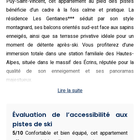
Puy-Saint-Vincent, cet appartement au pied des pistes
bénéficie d’un cadre à la fois calme et pratique. La
résidence Les Gentianes*** séduit par son style
montagnard, ses balcons orientés sud-est face aux sapins
enneigés, ainsi que sa terrasse privative idéale pour un
moment de détente après-ski. Vous profiterez d’une
immersion totale dans une station familiale des Hautes-
Alpes, située dans le massif des Écrins, réputée pour la
qualité de son enneigement et ses panoramas
majestueux.
Lire la suite
À l’intérieur, cet appartement de 33 m² dispose d’un
agencement optimisé pour accueillir jusqu’à six personnes
dans deux chambres confortables, dont une avec lits
Évaluation de l’accessibilité aux
simples et une avec lits superposés. Vous y trouverez
pistes de ski
une cuisine dînatoire tout équipée avec lave-vaisselle, four
5/10
Confortable et bien équipé, cet appartement
micro-ondes, plaques électriques et appareils pratiques