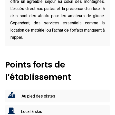
offre un agréable séjour au cœur des montagnes.
tels qu’une cafetière, un grille-pain ou encore un appareil à
L’accès direct aux pistes et la présence d’un local à
raclette. La salle de bains est fonctionnelle, avec baignoire
skis sont des atouts pour les amateurs de glisse.
et linge en option. L’établissement propose également un
Cependant, des services essentiels comme la
casier à skis, un ascenseur et un accès à une piscine
location de matériel ou l’achat de forfaits manquent à
intérieure chauffée, parfaite pour se détendre après une
l’appel.
journée active sur les pistes.
L’appartement bénéficie d’un emplacement idéal avec un
accès skis aux pieds, le local à skis est un atout majeur.
Points forts de
Situé à quelques mètres des remontées mécaniques
telles que La Bergerie ou L’Escapade, il est également
l’établissement
proche du départ de randonnées, restaurants (Le Tomrider
à 300 m) et de la navette gratuite permettant de se rendre
au centre de la station. Le Parc National des Écrins est à
Au pied des pistes
deux pas, idéal pour les amoureux de nature et de sports
d’hiver.
Local à skis