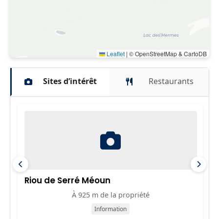
Leaflet
|
© OpenStreetMap & CartoDB
Sites d’intérêt
Restaurants
Riou de Serré Méoun
C
À 925 m de la propriété
Information