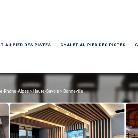
FR
 AU PIED DES PISTES
CHALET AU PIED DES PISTES
G
e-Rhône-Alpes
>
Haute-Savoie
>
Bonneville