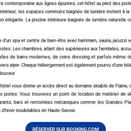
re contemporaine aux lignes épurées, cet hôtel au pied des pist
l’intérieur, les espaces communs baignés de lumière invitent à la 
on élégante. La piscine intérieure baignée de lumière naturelle
e d’un spa et centre de bien-être avec hammam, sauna, jacuzz
pistes. Les chambres, allant des supérieures aux familiales, accu
 salles de bains modernes, de coins dressing et parfois même d
vers alpin. Chaque hébergement est également pourvu d’une télév
douceur.
t hôtel vous donne un accès direct au domaine skiable de Flaine, d
 pistes. Vous trouverez un point de location de matériel de ski
staurants, bars et remontées mécaniques comme les Grandes Pla
 d’hiver inoubliables en Haute-Savoie.
RÉSERVER SUR BOOKING.COM