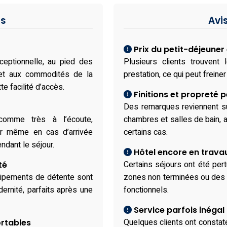
fs
Avi
Prix du petit-déjeuner
xceptionnelle, au pied des
Plusieurs clients trouvent 
i et aux commodités de la
prestation, ce qui peut freiner
e facilité d’accès.
Finitions et propreté p
Des remarques reviennent su
comme très à l’écoute,
chambres et salles de bain, a
er même en cas d’arrivée
certains cas.
ndant le séjour.
Hôtel encore en trava
Certains séjours ont été per
té
quipements de détente sont
zones non terminées ou des
ernité, parfaits après une
fonctionnels.
Service parfois inégal
Quelques clients ont constat
rtables