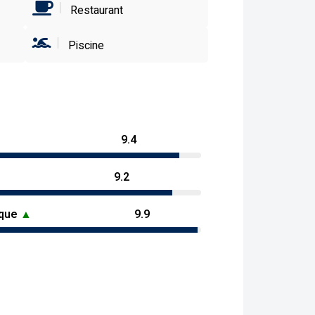
Restaurant
Piscine
9.4
9.2
ique
▲
9.9