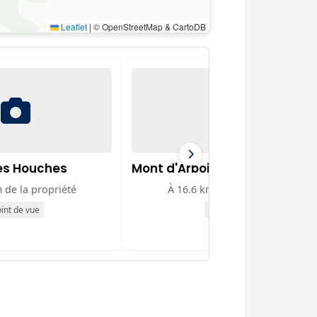
Leaflet
|
© OpenStreetMap & CartoDB
des Houches
Mont d'Arbois Astronomie
 de la propriété
À 16.6 km de la propriété
int de vue
Attraction