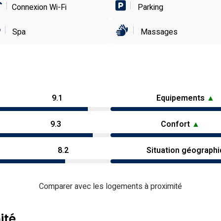
Connexion Wi-Fi
Parking
Spa
Massages
9.1
Equipements
▲
9.3
Confort
▲
8.2
Situation géograph
Comparer avec les logements à proximité
ité