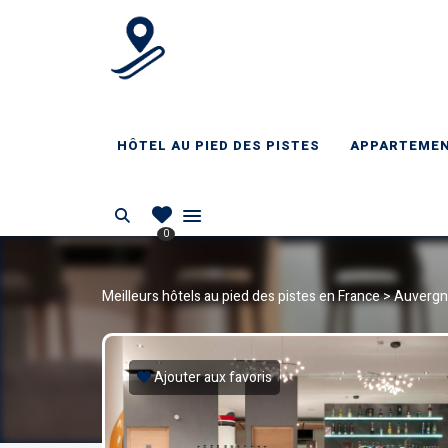
PIEDDESPISTES.
Location au pied des pistes en France
HÔTEL AU PIED DES PISTES
APPARTEMENT
Search
0
Meilleurs hôtels au pied des pistes en France
>
Auvergn
Ajouter aux favoris