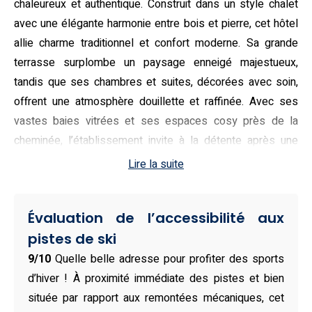
chaleureux et authentique. Construit dans un style chalet
avec une élégante harmonie entre bois et pierre, cet hôtel
allie charme traditionnel et confort moderne. Sa grande
terrasse surplombe un paysage enneigé majestueux,
tandis que ses chambres et suites, décorées avec soin,
offrent une atmosphère douillette et raffinée. Avec ses
vastes baies vitrées et ses espaces cosy près de la
cheminée, l’établissement invite à la détente après une
journée sur les pistes.
Lire la suite
Conçu pour répondre aux attentes des voyageurs
exigeants, l’hôtel propose différentes catégories de
Évaluation de l’accessibilité aux
chambres et suites adaptées aux séjours en couple, en
pistes de ski
famille ou entre amis. Ses chambres spacieuses sont
9/10
Quelle belle adresse pour profiter des sports
dotées de lits king-size, d’une salle de bains privative
d’hiver ! À proximité immédiate des pistes et bien
avec bain à remous et de tout le confort nécessaire, y
située par rapport aux remontées mécaniques, cet
compris une télévision à écran plat, un lecteur DVD et une