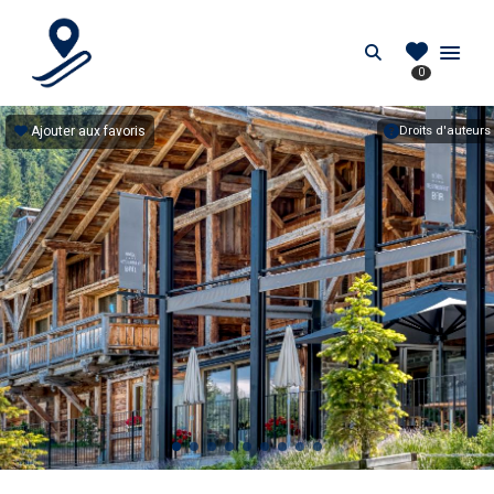
PIEDDESPISTES.FR
Search
0
Location au pied des pistes en France
Ajouter aux favoris
Droits d'auteurs