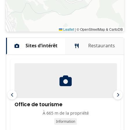
Leaflet
|
© OpenStreetMap & CartoDB
Sites d’intérêt
Restaurants
Office de tourisme
Cr
À 665 m de la propriété
Information