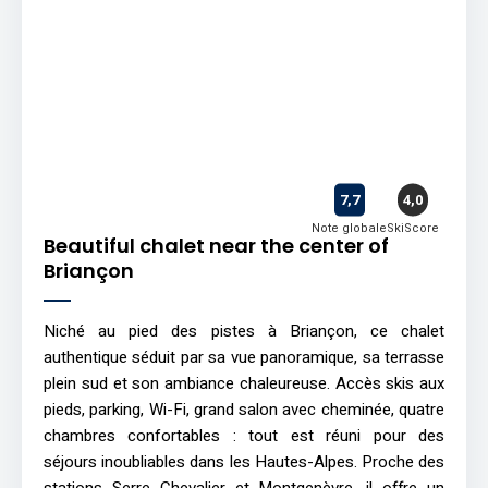
7,7
4,0
Note globale
SkiScore
Beautiful chalet near the center of
Briançon
Niché au pied des pistes à Briançon, ce chalet
authentique séduit par sa vue panoramique, sa terrasse
plein sud et son ambiance chaleureuse. Accès skis aux
pieds, parking, Wi-Fi, grand salon avec cheminée, quatre
chambres confortables : tout est réuni pour des
séjours inoubliables dans les Hautes-Alpes. Proche des
stations Serre Chevalier et Montgenèvre, il offre un