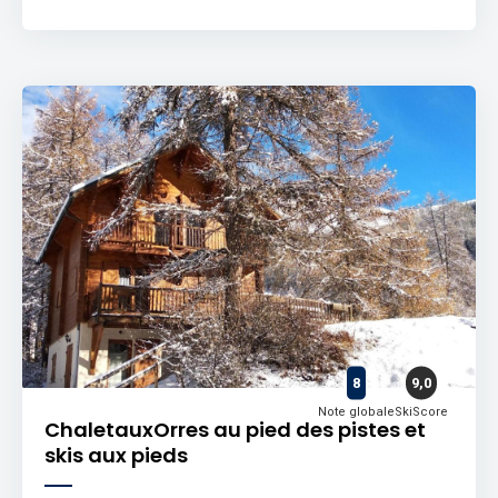
8
9,0
Note globale
SkiScore
ChaletauxOrres au pied des pistes et
skis aux pieds