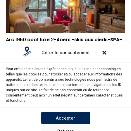
Arc 1950 appt luxe 2-4pers -skis aux pieds-SPA-
piscines intérieure et extérieure-sauna-hammam
Gérer le consentement
–
Note globale
▲
Situation géographique
Pour offrir les meilleures expériences, nous utilisons des technologies
▲
Rapport qualité/prix
telles que les cookies pour stocker et/ou accéder aux informations des
appareils. Le fait de consentir à ces technologies nous permettra de
traiter des données telles que le comportement de navigation ou les ID
uniques sur ce site. Le fait de ne pas consentir ou de retirer son
consentement peut avoir un effet négatif sur certaines caractéristiques
et fonctions.
Pieddespistes.fr © Copyright 2025. Tous droits réservés.
Accepter
MENTIONS LÉGALES
POLITIQUE DE CONFIDENTIALITÉ