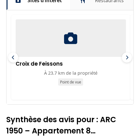
Sites d’intérêt
Restaurants
Croix de Feissons
M
À 23.7 km de la propriété
Point de vue
Synthèse des avis pour : ARC
1950 – Appartement 8…