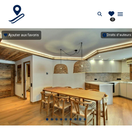
PIEDDESPISTES.FR
Search
0
Location au pied des pistes en France
Ajouter aux favoris
Droits d'auteurs