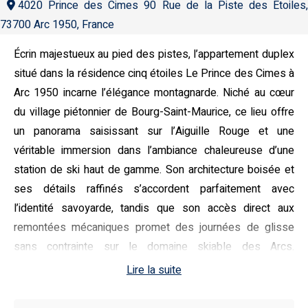
4020 Prince des Cimes 90 Rue de la Piste des Etoiles,
73700 Arc 1950, France
Écrin majestueux au pied des pistes, l’appartement duplex
situé dans la résidence cinq étoiles Le Prince des Cimes à
Arc 1950 incarne l’élégance montagnarde. Niché au cœur
du village piétonnier de Bourg-Saint-Maurice, ce lieu offre
un panorama saisissant sur l’Aiguille Rouge et une
véritable immersion dans l’ambiance chaleureuse d’une
station de ski haut de gamme. Son architecture boisée et
ses détails raffinés s’accordent parfaitement avec
l’identité savoyarde, tandis que son accès direct aux
remontées mécaniques promet des journées de glisse
sans contrainte sur le domaine skiable des Arcs.
L’ambiance y est aussi vivante que conviviale, rythmée par
Lire la suite
les terrasses animées, les événements en plein air et les
spectacles lumineux qui animent les soirées alpines.