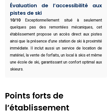
Évaluation de l’accessibilité aux
Aménagé avec soin, cet appartement au pied des pistes
pistes de ski
peut accueillir jusqu’à 8 personnes grâce à ses 3
10/10
Exceptionnellement situé à seulement
chambres, deux salles de bains spacieuses, un salon
quelques pas des remontées mécaniques, cet
raffiné avec cheminée et un canapé convertible. Sa cuisine
établissement propose un accès direct aux pistes
tout équipée, au design moderne, ravira les amateurs de
ainsi que la présence d’une station de ski à proximité
gastronomie en famille ou entre amis. L’espace bien-être
immédiate. Il inclut aussi un service de location de
de la résidence, librement accessible, comprend piscine
matériel, la vente de forfaits, un local à skis et même
intérieure/extérieure, hammam, sauna, salle de sport et
une école de ski, garantissant un confort optimal aux
jacuzzi extérieur, promettant de doux instants de détente
skieurs.
après une journée bien remplie. Le standing de
l’établissement se reflète dans chaque détail, de la literie
confortable aux matériaux haut de gamme, sans oublier le
Points forts de
Wi-Fi haut débit, les prestations hôtelières incluses et le
stationnement privé sécurisé au sein de la résidence.
l’établissement
Grâce à sa situation idéale à Arc 1950, cet appartement au