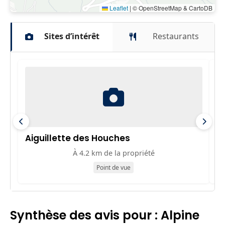
Leaflet
|
© OpenStreetMap & CartoDB
Sites d’intérêt
Restaurants
Aiguillette des Houches
T
À 4.2 km de la propriété
Point de vue
Synthèse des avis pour : Alpine