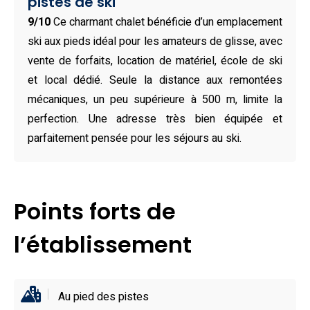
pistes de ski
bains modernes, un vaste salon avec cheminée, une
9/10
Ce charmant chalet bénéficie d’un emplacement
cuisine toute équipée, un coin repas convivial, ainsi qu’une
ski aux pieds idéal pour les amateurs de glisse, avec
buanderie avec lave-linge et sèche-linge. Les
vente de forfaits, location de matériel, école de ski
équipements haut de gamme incluent un sauna privé, une
et local dédié. Seule la distance aux remontées
connexion Wi-Fi ultra-rapide, un espace barbecue, une
mécaniques, un peu supérieure à 500 m, limite la
grande terrasse ensoleillée, et un parking gratuit. Les
perfection. Une adresse très bien équipée et
familles apprécieront les chambres spacieuses, tandis
parfaitement pensée pour les séjours au ski.
que les groupes d’amis y trouveront un point de départ
idéal pour des journées actives.
Tempérament sportif exigé : avec un accès skis aux pieds,
Points forts de
un local à skis, une location de matériel sur place et un
service de forfaits, ce chalet au pied des pistes vous
l’établissement
place au cœur de l’action. Il est aussi à proximité des
remontées mécaniques, randonnées, et VTT, ainsi que de
sites incontournables comme la Mer de Glace, le Parc
Au pied des pistes