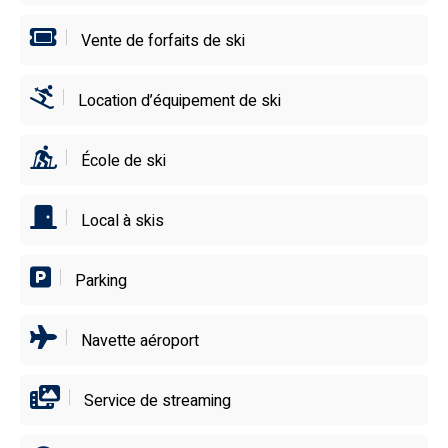
Merlet ou l’Aiguille du Midi, accessibles à pied ou en
navette. Plus qu’un hébergement, une immersion totale
Vente de forfaits de ski
dans l’adrénaline de Chamonix.
Location d’équipement de ski
École de ski
Local à skis
Parking
Navette aéroport
Service de streaming