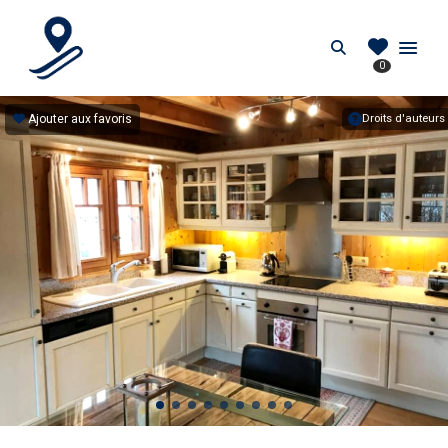
PIEDDESPISTES.FR
Search
0
Location au pied des pistes en France
Ajouter aux favoris
Droits d'auteurs